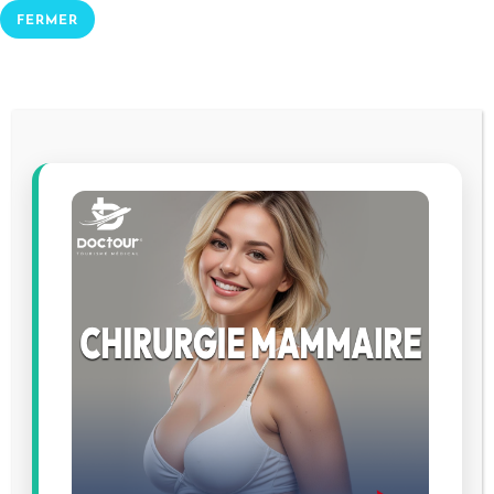
FERMER
CHIRURGIE ESTHÉTIQUE
COMMENT PERDRE DE LA POITRINE
EN 1 SEMAINE ?
Accueil
Tous les articles
Chirurgie esthétique
Comment perdre de la poitrine en 1 semaine ?