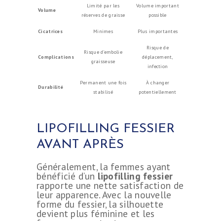
Limité par les
Volume important
Volume
réserves de graisse
possible
Cicatrices
Minimes
Plus importantes
Risque de
Risque d’embolie
Complications
déplacement,
graisseuse
infection
Permanent une fois
À changer
Durabilité
stabilisé
potentiellement
LIPOFILLING FESSIER
AVANT APRÈS
Généralement, la femmes ayant
bénéficié d’un
lipofilling fessier
rapporte une nette satisfaction de
leur apparence. Avec la nouvelle
forme du fessier, la silhouette
devient plus féminine et les