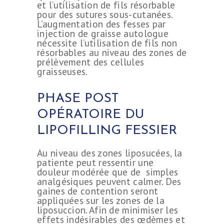
et l’utilisation de fils résorbable
CHIRURGIE
pour des sutures sous-cutanées.
ESTHÉTIQUE
L’augmentation des fesses par
injection de graisse autologue
OPÉRATIONS
nécessite l’utilisation de fils non
résorbables au niveau des zones de
INTERVENTIONS
prélèvement des cellules
graisseuses.
TARIFS
A PROPOS
PHASE POST
SÉJOUR
OPÉRATOIRE DU
BLOG
LIPOFILLING FESSIER
CONTACT
Au niveau des zones liposucées, la
patiente peut ressentir une
DEMANDE DE
douleur modérée que de simples
DEVIS
analgésiques peuvent calmer. Des
gaines de contention seront
appliquées sur les zones de la
liposuccion. Afin de minimiser les
effets indésirables des œdèmes et