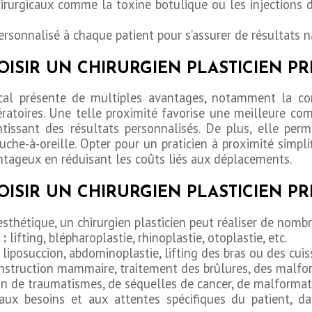
irurgicaux comme la toxine botulique ou les injections 
personnalisé à chaque patient pour s’assurer de résultats na
OISIR UN CHIRURGIEN PLASTICIEN P
local présente de multiples avantages, notamment la com
ératoires. Une telle proximité favorise une meilleure co
ntissant des résultats personnalisés. De plus, elle per
he-à-oreille. Opter pour un praticien à proximité simpli
tageux en réduisant les coûts liés aux déplacements.
OISIR UN CHIRURGIEN PLASTICIEN P
thétique, un chirurgien plasticien peut réaliser de nombre
:
lifting, blépharoplastie, rhinoplastie, otoplastie, etc.
:
liposuccion, abdominoplastie, lifting des bras ou des cuiss
nstruction mammaire, traitement des brûlures, des malfor
on de traumatismes, de séquelles de cancer, de malformati
aux besoins et aux attentes spécifiques du patient, da