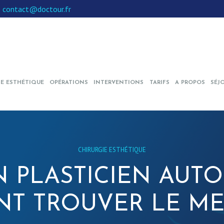
:
contact@doctour.fr
IE ESTHÉTIQUE
OPÉRATIONS
INTERVENTIONS
TARIFS
A PROPOS
SÉJ
CHIRURGIE ESTHÉTIQUE
 PLASTICIEN AUTO
T TROUVER LE MEI