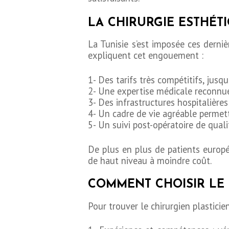
BLOG
LA CHIRURGIE ESTHÉT
CONTACT
La Tunisie s’est imposée ces derni
expliquent cet engouement :
DEMANDE DE
1- Des tarifs très compétitifs, jus
DEVIS
2- Une expertise médicale reconnue
3- Des infrastructures hospitalière
4- Un cadre de vie agréable perme
5- Un suivi post-opératoire de qual
De plus en plus de patients europée
de haut niveau à moindre coût.
COMMENT CHOISIR LE 
Pour trouver le chirurgien plasticie