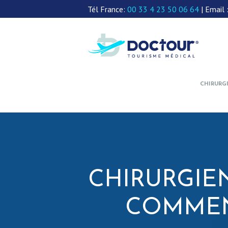
Tél France:
00 33 4 23 50 06 64
| Email 
CHIRURG
CHIRURGIEN
COMMEN