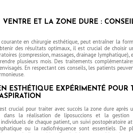
U VENTRE ET LA ZONE DURE : CONSEI
e courante en chirurgie esthétique, peut entraîner la fo
tenir des résultats optimaux, il est crucial de choisir u
toires (compression, massages, drainage lymphatique), et
prendre plusieurs mois. Des traitements complémentair
nvisagés. En respectant ces conseils, les patients peuven
armonieuse.
EN ESTHÉTIQUE EXPÉRIMENTÉ POUR 
ASPIRATION
est crucial pour traiter avec succès la zone dure après u
ien dans la réalisation de liposuccions et la gestio
ndividuels de chaque patient, un suivi postopératoire atte
phatique ou la radiofréquence sont essentiels. De p