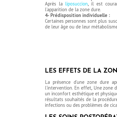
Après la
liposuccion
, il est cour
l’apparition de la zone dure.
4- Prédisposition individuelle :
Certaines personnes sont plus susc
CHIRURGIE
de leur âge ou de leur métabolisme
ESTHÉTIQUE
OPÉRATIONS
INTERVENTIONS
LES EFFETS DE LA ZO
TARIFS
La présence d’une zone dure apr
l’intervention. En effet, Une zone 
A PROPOS
un inconfort esthétique et physique
résultats souhaités de la procédure
infections ou des problèmes de cica
SÉJOUR