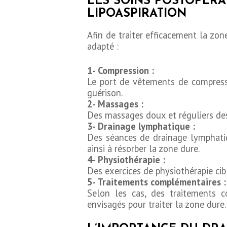
LES SOINS POSTOPÉRA
BLOG
LIPOASPIRATION
Afin de traiter efficacement la zon
CONTACT
adapté :
DEMANDE DE
1- Compression :
Le port de vêtements de compressi
DEVIS
guérison.
2- Massages :
Des massages doux et réguliers des 
3- Drainage lymphatique :
Des séances de drainage lymphati
ainsi à résorber la zone dure.
4- Physiothérapie :
Des exercices de physiothérapie cib
5- Traitements complémentaires :
Selon les cas, des traitements c
envisagés pour traiter la zone dure.