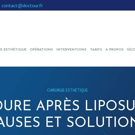
:
contact@doctour.fr
IE ESTHÉTIQUE
OPÉRATIONS
INTERVENTIONS
TARIFS
A PROPOS
SÉJ
CHIRURGIE ESTHÉTIQUE
URE APRÈS LIPOSU
AUSES ET SOLUTIO