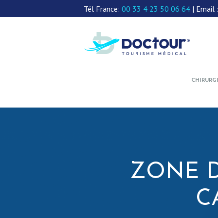
Tél France:
00 33 4 23 50 06 64
| Email 
CHIRURG
ZONE D
C