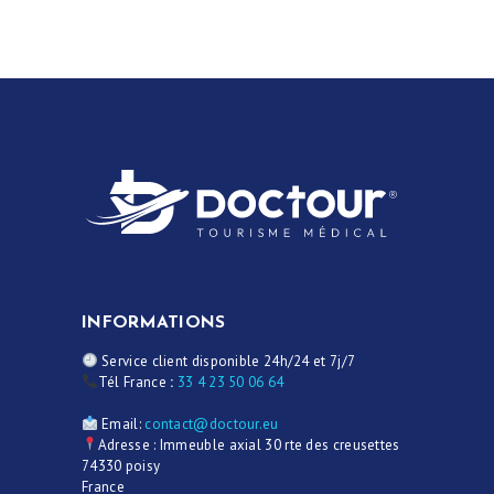
CHIRURGIE
ESTHÉTIQUE
OPÉRATIONS
INTERVENTIONS
TARIFS
A PROPOS
SÉJOUR
BLOG
INFORMATIONS
CONTACT
Service client disponible 24h/24 et 7j/7
Tél France
:
33 4 23 50 06 64
DEMANDE DE
Email:
contact@doctour.eu
DEVIS
Adresse : Immeuble axial 30 rte des creusettes
74330 poisy
France