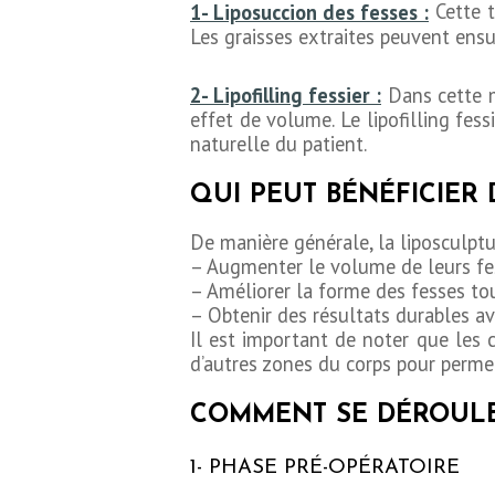
1- Liposuccion des fesses :
Cette t
Les graisses extraites peuvent ensu
2- Lipofilling fessier :
Dans cette mé
CHIRURGIE
effet de volume. Le lipofilling fess
naturelle du patient.
ESTHÉTIQUE
QUI PEUT BÉNÉFICIER 
OPÉRATIONS
De manière générale, la liposculptu
– Augmenter le volume de leurs fe
INTERVENTIONS
– Améliorer la forme des fesses tou
– Obtenir des résultats durables av
TARIFS
Il est important de noter que les 
d’autres zones du corps pour permet
A PROPOS
COMMENT SE DÉROULE
SÉJOUR
1- PHASE PRÉ-OPÉRATOIRE