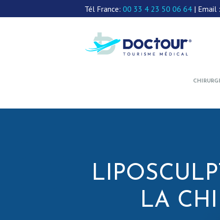
Tél France:
00 33 4 23 50 06 64
| Email 
CHIRURG
LIPOSCULP
LA CHI