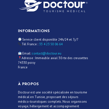
INFORMATIONS
Service client disponible 24h/24 et 7j/7
Tél France
:
33 4 23 50 06 64
CHIRURGIE
Email:
contact@doctour.eu
ESTHÉTIQUE
Adresse : Immeuble axial 30 rte des creusettes
74330 poisy
OPÉRATIONS
France
INTERVENTIONS
TARIFS
À PROPOS
A PROPOS
Doctour est une société spécialisée en tourisme
médical en Tunisie, proposant des séjours
SÉJOUR
médico-touristiques complets. Nous organisons
voyage, hébergement et accompagnement
BLOG