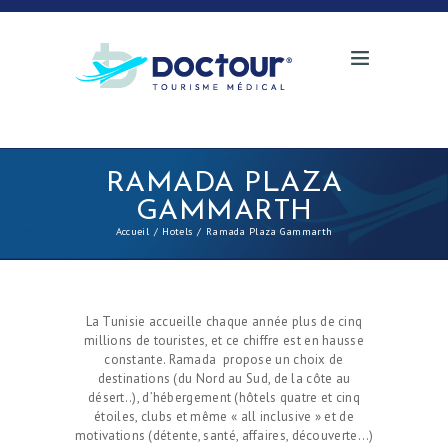
RAMADA PLAZA
GAMMARTH
Accueil
Hotels
Ramada Plaza Gammarth
La Tunisie accueille chaque année plus de cinq
millions de touristes, et ce chiffre est en hausse
constante. Ramada propose un choix de
destinations (du Nord au Sud, de la côte au
désert..), d’hébergement (hôtels quatre et cinq
étoiles, clubs et même « all inclusive » et de
motivations (détente, santé, affaires, découverte…)