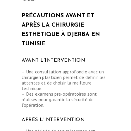
ESTHÉTIQUE
OPÉRATIONS
PRÉCAUTIONS AVANT ET
APRÈS LA CHIRURGIE
INTERVENTIONS
ESTHÉTIQUE À DJERBA EN
TARIFS
TUNISIE
A PROPOS
SÉJOUR
AVANT L’INTERVENTION
BLOG
– Une consultation approfondie avec un
chirurgien plasticien permet de définir les
CONTACT
attentes et de choisir la meilleure
technique.
DEMANDE DE
– Des examens pré-opératoires sont
DEVIS
réalisés pour garantir la sécurité de
l’opération.
APRÈS L’INTERVENTION
– Une période de convalescence est